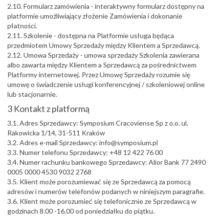
2.10. Formularz zamówienia - interaktywny formularz dostępny na
platformie umożliwiający złożenie Zamówienia i dokonanie
płatności.
2.11. Szkolenie - dostępna na Platformie usługa będąca
przedmiotem Umowy Sprzedaży między Klientem a Sprzedawcą.
2.12. Umowa Sprzedaży - umowa sprzedaży Szkolenia zawierana
albo zawarta między Klientem a Sprzedawcą za pośrednictwem
Platformy internetowej. Przez Umowę Sprzedaży rozumie się
umowę o świadczenie usługi konferencyjnej / szkoleniowej online
lub stacjonarnie.
3 Kontakt z platformą
3.1. Adres Sprzedawcy: Symposium Cracoviense Sp z o.o. ul.
Rakowicka 1/14, 31-511 Kraków
3.2. Adres e-mail Sprzedawcy: info@symposium.pl
3.3. Numer telefonu Sprzedawcy: +48 12 422 76 00
3.4. Numer rachunku bankowego Sprzedawcy: Alior Bank 77 2490
0005 0000 4530 9032 2768
3.5. Klient może porozumiewać się ze Sprzedawcą za pomocą
adresów i numerów telefonów podanych w niniejszym paragrafie.
3.6. Klient może porozumieć się telefonicznie ze Sprzedawcą w
godzinach 8.00 -16.00 od poniedziałku do piątku.