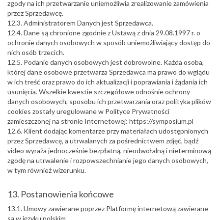
zgody na ich przetwarzanie uniemożliwia zrealizowanie zamówienia
przez Sprzedawcę.
12.3. Administratorem Danych jest Sprzedawca.
12.4. Dane są chronione zgodnie z Ustawą z dnia 29.08.1997 r. o
ochronie danych osobowych w sposób uniemożliwiający dostęp do
nich osób trzecich.
12.5. Podanie danych osobowych jest dobrowolne. Każda osoba,
której dane osobowe przetwarza Sprzedawca ma prawo do wglądu
w ich treść oraz prawo do ich aktualizacji i poprawiania i żądania ich
usunięcia. Wszelkie kwestie szczegółowe odnośnie ochrony
danych osobowych, sposobu ich przetwarzania oraz polityka plików
cookies zostały uregulowane w Polityce Prywatności
zamieszczonej na stronie Internetowej: https://symposium.pl
12.6. Klient dodając komentarze przy materiałach udostępnionych
przez Sprzedawcę, a utrwalanych za pośrednictwem zdjęć, bądź
video wyraża jednocześnie bezpłatną, nieodwołalną i nieterminową
zgodę na utrwalenie i rozpowszechnianie jego danych osobowych,
w tym również wizerunku.
13. Postanowienia końcowe
13.1. Umowy zawierane poprzez Platformę internetową zawierane
są w języku polskim.