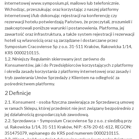
internetowej www.symposium.pl, mailowo lub telefonicznie.
Wchodząc, przeszukując oraz korzystając z naszej platformy
internetowej i/lub dokonując rejestracji na konferencję czy
rezerwacji hotelu potwierdzają Państwo, że przeczytali, zrozumieli i
zaakceptowali poniższe warunki i postanowienia. Platforma, jej
zawartość oraz infrastruktura, a także system rejestracji i rezerwacji
hoteli są własnością oraz są zarządzane i dostarczane przez
Symposium Cracoviense Sp z o.o. 31-511 Kraków, Rakowicka 1/14,
KRS 0000210115.
1.2. Niniejszy Regulamin skierowany jest zarówno do
Konsumentów, jak i do Przedsiębiorców korzystających z platformy
i określa zasady korzystania z platformy internetowej oraz zasady i
tryb zawierania Umów Sprzedaży z Klientem na odległość za
pośrednictwem platformy.
2 Definicje
2.1. Konsument - osoba fizyczna zawierająca ze Sprzedawcą umowę
w ramach Sklepu, której przedmiot nie jest związany bezpośrednio z
jej działalnością gospodarczą lub zawodową.
2.2. Sprzedawca – Symposium Cracoviense Sp z o.o. z siedzibą przy
ul. Rakowicka 1/14, 31-511 Kraków, NIP: 676-20-61-612, REGON:
351475079, wpisanego do KRS pod numerem 0000210115.