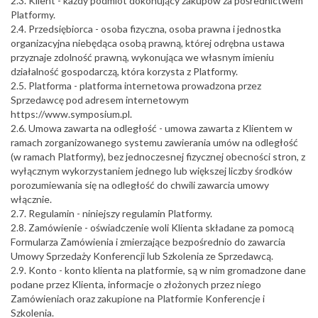
2.3. Klient - każdy podmiot dokonujący zakupów za pośrednictwem
Platformy.
2.4. Przedsiębiorca - osoba fizyczna, osoba prawna i jednostka
organizacyjna niebędąca osobą prawną, której odrębna ustawa
przyznaje zdolność prawną, wykonująca we własnym imieniu
działalność gospodarczą, która korzysta z Platformy.
2.5. Platforma - platforma internetowa prowadzona przez
Sprzedawcę pod adresem internetowym
https://www.symposium.pl.
2.6. Umowa zawarta na odległość - umowa zawarta z Klientem w
ramach zorganizowanego systemu zawierania umów na odległość
(w ramach Platformy), bez jednoczesnej fizycznej obecności stron, z
wyłącznym wykorzystaniem jednego lub większej liczby środków
porozumiewania się na odległość do chwili zawarcia umowy
włącznie.
2.7. Regulamin - niniejszy regulamin Platformy.
2.8. Zamówienie - oświadczenie woli Klienta składane za pomocą
Formularza Zamówienia i zmierzające bezpośrednio do zawarcia
Umowy Sprzedaży Konferencji lub Szkolenia ze Sprzedawcą.
2.9. Konto - konto klienta na platformie, są w nim gromadzone dane
podane przez Klienta, informacje o złożonych przez niego
Zamówieniach oraz zakupione na Platformie Konferencje i
Szkolenia.