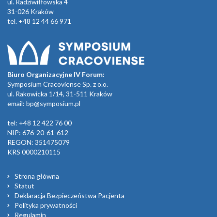
ul. Radziwiłłowska 4
31-026 Kraków
tel. +48 12 44 66 971
Biuro Organizacyjne IV Forum:
Symposium Cracoviense Sp. z o.o.
ul. Rakowicka 1/14, 31-511 Kraków
email:
bp@symposium.pl
tel: +48 12 422 76 00
NIP: 676-20-61-612
REGON: 351475079
KRS 0000210115
Strona główna
Statut
Deklaracja Bezpieczeństwa Pacjenta
Polityka prywatności
Regulamin