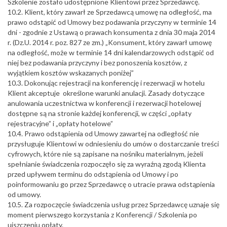
Szkolenie zostało udostępnione Klientowi przez Sprzedawcę.
10.2. Klient, który zawarł ze Sprzedawcą umowę na odległość, ma
prawo odstąpić od Umowy bez podawania przyczyny w terminie 14
dni - zgodnie z Ustawą o prawach konsumenta z dnia 30 maja 2014
r. (Dz.U. 2014 r. poz. 827 ze zm.) „Konsument, który zawarł umowę
na odległość, może w terminie 14 dni kalendarzowych odstąpić od
niej bez podawania przyczyny i bez ponoszenia kosztów, z
wyjątkiem kosztów wskazanych poniżej”
10.3. Dokonując rejestracji na konferencję i rezerwacji w hotelu
Klient akceptuje określone warunki anulacji. Zasady dotyczące
anulowania uczestnictwa w konferencji i rezerwacji hotelowej
dostępne są na stronie każdej konferencji, w części „opłaty
rejestracyjne” i „opłaty hotelowe”
10.4. Prawo odstąpienia od Umowy zawartej na odległość nie
przysługuje Klientowi w odniesieniu do umów o dostarczanie treści
cyfrowych, które nie są zapisane na nośniku materialnym, jeżeli
spełnianie świadczenia rozpoczęło się za wyraźną zgodą Klienta
przed upływem terminu do odstąpienia od Umowy i po
poinformowaniu go przez Sprzedawcę o utracie prawa odstąpienia
od umowy.
10.5. Za rozpoczęcie świadczenia usług przez Sprzedawcę uznaje się
moment pierwszego korzystania z Konferencji / Szkolenia po
uiszczeniu opłaty.