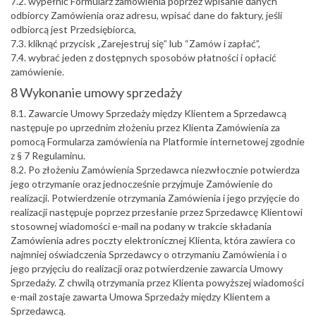
7.2. wypełnić Formularz zamówienia poprzez wpisanie danych
odbiorcy Zamówienia oraz adresu, wpisać dane do faktury, jeśli
odbiorcą jest Przedsiębiorca,
7.3. kliknąć przycisk „Zarejestruj się” lub “Zamów i zapłać”,
7.4. wybrać jeden z dostępnych sposobów płatności i opłacić
zamówienie.
8 Wykonanie umowy sprzedaży
8.1. Zawarcie Umowy Sprzedaży między Klientem a Sprzedawcą
następuje po uprzednim złożeniu przez Klienta Zamówienia za
pomocą Formularza zamówienia na Platformie internetowej zgodnie
z § 7 Regulaminu.
8.2. Po złożeniu Zamówienia Sprzedawca niezwłocznie potwierdza
jego otrzymanie oraz jednocześnie przyjmuje Zamówienie do
realizacji. Potwierdzenie otrzymania Zamówienia i jego przyjęcie do
realizacji następuje poprzez przesłanie przez Sprzedawcę Klientowi
stosownej wiadomości e-mail na podany w trakcie składania
Zamówienia adres poczty elektronicznej Klienta, która zawiera co
najmniej oświadczenia Sprzedawcy o otrzymaniu Zamówienia i o
jego przyjęciu do realizacji oraz potwierdzenie zawarcia Umowy
Sprzedaży. Z chwilą otrzymania przez Klienta powyższej wiadomości
e-mail zostaje zawarta Umowa Sprzedaży między Klientem a
Sprzedawcą.