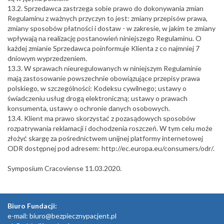
13.2. Sprzedawca zastrzega sobie prawo do dokonywania zmian
Regulaminu z ważnych przyczyn to jest: zmiany przepisów prawa,
zmiany sposobów płatności i dostaw - w zakresie, w jakim te zmiany
wpływają na realizację postanowień niniejszego Regulaminu. O
każdej zmianie Sprzedawca poinformuje Klienta z co najmniej 7
dniowym wyprzedzeniem.
13.3. W sprawach nieuregulowanych w niniejszym Regulaminie
mają zastosowanie powszechnie obowiązujące przepisy prawa
polskiego, w szczególności: Kodeksu cywilnego; ustawy o
świadczeniu usług drogą elektroniczną; ustawy o prawach
konsumenta, ustawy o ochronie danych osobowych.
13.4. Klient ma prawo skorzystać z pozasądowych sposobów
rozpatrywania reklamacji i dochodzenia roszczeń. W tym celu może
złożyć skargę za pośrednictwem unijnej platformy internetowej
ODR dostępnej pod adresem: http://ec.europa.eu/consumers/odr/.
Symposium Cracoviense 11.03.2020.
Biuro Fundacji:
e-mail:
biuro@bezpiecznypacjent.pl