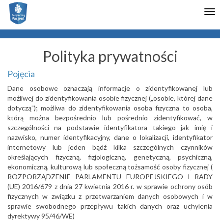
Włącz
Tog
ułatwienia
nav
dostępu
Polityka prywatności
Pojęcia
Dane osobowe oznaczają informacje o zidentyfikowanej lub
możliwej do zidentyfikowania osobie fizycznej („osobie, której dane
dotyczą”); możliwa do zidentyfikowania osoba fizyczna to osoba,
którą można bezpośrednio lub pośrednio zidentyfikować, w
szczególności na podstawie identyfikatora takiego jak imię i
nazwisko, numer identyfikacyjny, dane o lokalizacji, identyfikator
internetowy lub jeden bądź kilka szczególnych czynników
określających fizyczną, fizjologiczną, genetyczną, psychiczną,
ekonomiczną, kulturową lub społeczną tożsamość osoby fizycznej (
ROZPORZĄDZENIE PARLAMENTU EUROPEJSKIEGO I RADY
(UE) 2016/679 z dnia 27 kwietnia 2016 r. w sprawie ochrony osób
fizycznych w związku z przetwarzaniem danych osobowych i w
sprawie swobodnego przepływu takich danych oraz uchylenia
dyrektywy 95/46/WE)