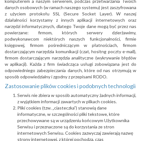
komputerem a naszym serwerem, podczas przetwarzania Twoich
danych osobowych (w ramach naszego systemu) jest zaszyfrowana
z użyciem protokołu SSL (Secure Socket Layer). W naszej
działalności korzystamy z innych aplikacji internetowych oraz
narzędzi informatycznych, dlatego Twoje dane mogą być przez nas
powierzane: firmom, których serwery dzierżawimy,
podwykonawcom niektórych naszych funkcjonalności, firmie
księgowej, firmom pośredniczącym w płatnościach, firmom
dostarczającym narzędzia komunikacji (czat, hositng poczty e-mail),
firmom dostarczającym narzędzia analityczne (wykrywanie błędów
w aplikacji). Każda z firm świadcząca usługi zobowiązana jest do
odpowiedniego zabezpieczania danych, które od nas otrzymują w
sposób odpowiedzialny i zgodny z przepisami RODO.
Zastosowanie plików cookies i podobnych technologii
Serwis nie zbiera w sposób automatyczny żadnych informacji,
z wyjątkiem informacji zawartych w plikach cookies.
Pliki cookies (tzw. „ciasteczka”) stanowią dane
informatyczne, w szczególności pliki tekstowe, które
przechowywane są w urządzeniu końcowym Użytkownika
Serwisu i przeznaczone są do korzystania ze stron
internetowych Serwisu. Cookies zazwyczaj zawierają nazwę
strony internetowej, z której pochodzą, czas