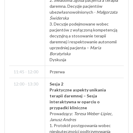
2. Świadoma zgoda pacjenta a terapia
daremna. Decyzje pacjentów
ubezwłasnowolnionych -
Małgorzata
Świderska
3. Decyzje podejmowane wobec
pacjentów z wyłączoną kompetencją
decyzyjną a stosowanie terapii
daremnej i respektowanie autonomii
uprzedniej pacjenta –
Maria
Boratyńska
Dyskusja
11:45 - 12:00
Przerwa
12:00 - 13:30
Sesja 2
Praktyczne aspekty unikania
terapii daremnej – Sesja
interaktywna w oparciu o
przypadki kliniczne
Prowadzący:
Teresa Weber-Lipiec,
Janusz Andres
1. Protokół postępowania wobec
nieskuteczności podtrzymywania