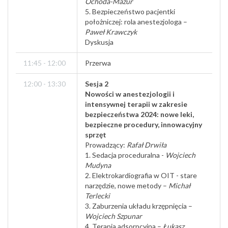
Ochoda-Mazur
5. Bezpieczeństwo pacjentki
położniczej: rola anestezjologa –
Paweł Krawczyk
Dyskusja
11:45 - 12:00
Przerwa
12:00 - 13:30
Sesja 2
Nowości w anestezjologii i
intensywnej terapii w zakresie
bezpieczeństwa 2024: nowe leki,
bezpieczne procedury, innowacyjny
sprzęt
Prowadzący:
Rafał Drwiła
1. Sedacja proceduralna -
Wojciech
Mudyna
2. Elektrokardiografia w OIT - stare
narzędzie, nowe metody –
Michał
Terlecki
3. Zaburzenia układu krzępnięcia –
Wojciech Szpunar
4. Terapia adsorpcyjna –
Łukasz