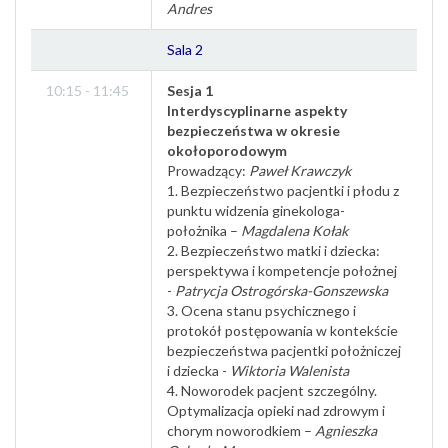
Andres
Sala 2
10:15 - 11:45
Sesja 1
Interdyscyplinarne aspekty
bezpieczeństwa w okresie
okołoporodowym
Prowadzący:
Paweł Krawczyk
1. Bezpieczeństwo pacjentki i płodu z
punktu widzenia ginekologa-
położnika –
Magdalena Kołak
2. Bezpieczeństwo matki i dziecka:
perspektywa i kompetencje położnej
-
Patrycja Ostrogórska-Gonszewska
3. Ocena stanu psychicznego i
protokół postępowania w kontekście
bezpieczeństwa pacjentki położniczej
i dziecka -
Wiktoria Walenista
4. Noworodek pacjent szczególny.
Optymalizacja opieki nad zdrowym i
chorym noworodkiem –
Agnieszka