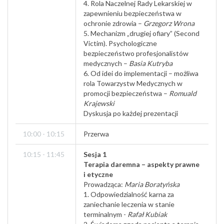
4. Rola Naczelnej Rady Lekarskiej w
zapewnieniu bezpieczeństwa w
ochronie zdrowia –
Grzegorz Wrona
5. Mechanizm „drugiej ofiary” (Second
Victim). Psychologiczne
bezpieczeństwo profesjonalistów
medycznych –
Basia Kutryba
6. Od idei do implementacji – możliwa
rola Towarzystw Medycznych w
promocji bezpieczeństwa –
Romuald
Krajewski
Dyskusja po każdej prezentacji
10:00 - 10:15
Przerwa
10:15 - 11:45
Sesja 1
Terapia daremna – aspekty prawne
i etyczne
Prowadząca:
Maria Boratyńska
1. Odpowiedzialność karna za
zaniechanie leczenia w stanie
terminalnym -
Rafał Kubiak