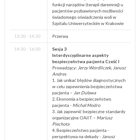
funkcji narządów (terapii daremnej) u
pacjentów pozbawionych możliwości
świadomego oświadczenia woli w
Szpitalu Uniwersyteckim w Krakowie
13:30 - 14:30
Przerwa
14:30 - 16:00
Sesja 3
Interdyscyplinarne aspekty
bezpieczeństwa pacjenta Cześć I
Prowadzący:
Jerzy Wordliczek, Janusz
Andres
1. Jak unikać błędów diagnostycznych
w celu zapewnienia bezpieczeństwa
pacjenta –
Jan Duława
2. Ekonomia a bezpieczeństwo
pacjenta -
Michał Modro
3. Jak zapewnić bezpieczne standardy
organizacyjne OAiIT –
Mariusz
Piechota
4. Bezpieczeństwo pacjenta -
perspektywa na dekady -
Janusz