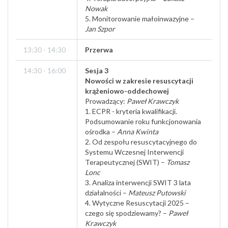
Nowak
5. Monitorowanie małoinwazyjne –
Jan Szpor
13:30 - 14:30
Przerwa
14:30 - 16:00
Sesja 3
Nowości w zakresie resuscytacji
krążeniowo-oddechowej
Prowadzący:
Paweł Krawczyk
1. ECPR - kryteria kwalifikacji.
Podsumowanie roku funkcjonowania
ośrodka –
Anna Kwinta
2. Od zespołu resuscytacyjnego do
Systemu Wczesnej Interwencji
Terapeutycznej (SWIT) –
Tomasz
Lonc
3. Analiza interwencji SWIT 3 lata
działalności –
Mateusz Putowski
4. Wytyczne Resuscytacji 2025 –
czego się spodziewamy? –
Paweł
Krawczyk