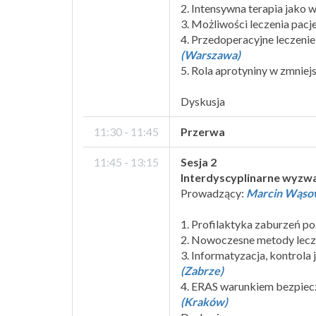
2. Intensywna terapia jako
3. Możliwości leczenia pacj
4. Przedoperacyjne leczenie
(Warszawa)
5. Rola aprotyniny w zmniej
Dyskusja
11:30 - 11:45
Przerwa
11:45 - 13:15
Sesja 2
Interdyscyplinarne wyzwa
Prowadzący:
Marcin Wąsow
1. Profilaktyka zaburzeń 
2. Nowoczesne metody lecze
3. Informatyzacja, kontrol
(Zabrze)
4. ERAS warunkiem bezpiecz
(Kraków)