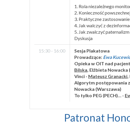
1. Rola niezależnego monito
2. Konieczność powszechnej
3. Praktyczne zastosowanie 
4. Jak walczyć z dezinform
5. Jak zwalczyć paternalizm 
Dyskusja
15:30 - 16:00
Sesja Plakatowa
Prowadzące:
Ewa Kucewic
Opieka w OIT nad pacjent
Bilska
, Elżbieta Nowacka
Vinci -
Mateusz Granacki
,
Algorytm postępowania z 
Nowacka (Warszawa)
To tylko PEG (PECH)… -
Ew
Patronat Hono