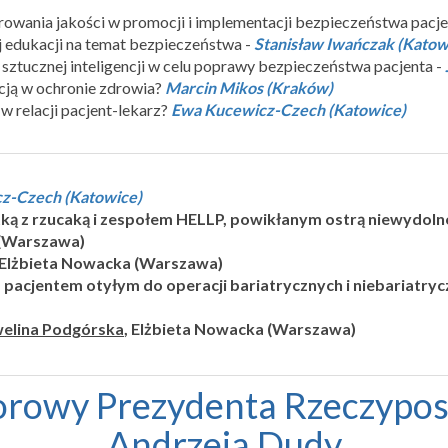
rowania jakości w promocji i implementacji bezpieczeństwa pacje
 edukacji na temat bezpieczeństwa -
Stanisław Iwańczak (Katow
sztucznej inteligencji w celu poprawy bezpieczeństwa pacjenta -
acją w ochronie zdrowia?
Marcin Mikos (Kraków)
w relacji pacjent-lekarz?
Ewa Kucewicz-Czech (Katowice)
z-Czech (Katowice)
ką z rzucaką i zespołem HELLP, powikłanym ostrą niewydolno
 (Warszawa)
 Elżbieta Nowacka (Warszawa)
pacjentem otyłym do operacji bariatrycznych i niebariatryc
elina Podgórska
, Elżbieta Nowacka (Warszawa)
rowy Prezydenta Rzeczypospo
Andrzeja Dudy