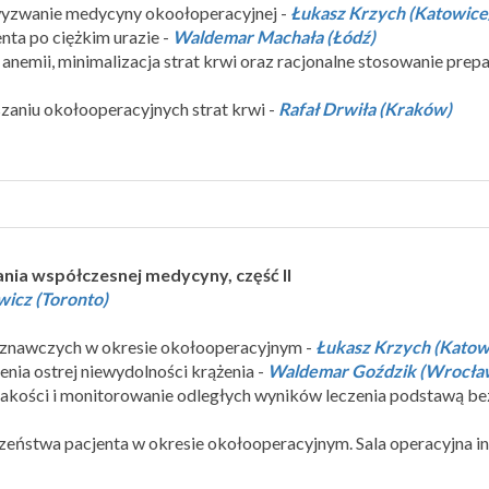
 wyzwanie medycyny okoołoperacyjnej -
Łukasz Krzych (Katowice
enta po ciężkim urazie -
Waldemar Machała (Łódź)
 anemii, minimalizacja strat krwi oraz racjonalne stosowanie pr
szaniu okołooperacyjnych strat krwi -
Rafał Drwiła (Kraków)
nia współczesnej medycyny, część II
icz (Toronto)
poznawczych w okresie okołooperacyjnym -
Łukasz Krzych (Katow
nia ostrej niewydolności krążenia -
Waldemar Goździk (Wrocła
a jakości i monitorowanie odległych wyników leczenia podstawą b
eństwa pacjenta w okresie okołooperacyjnym. Sala operacyjna in