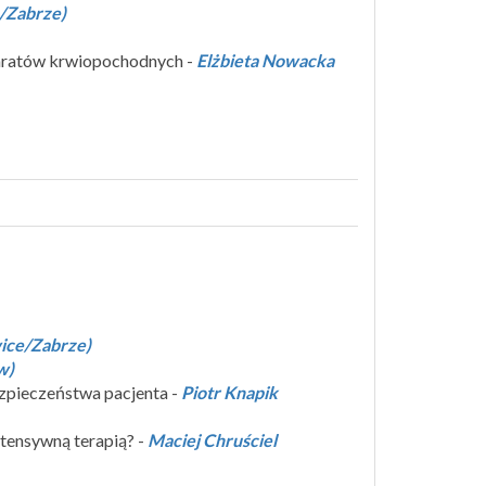
/Zabrze)
eparatów krwiopochodnych -
Elżbieta Nowacka
ice/Zabrze)
w)
ezpieczeństwa pacjenta -
Piotr Knapik
tensywną terapią? -
Maciej Chruściel