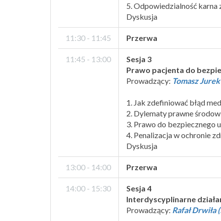
5. Odpowiedzialność karna
Dyskusja
11:30 - 11:45
Przerwa
11:45 - 13:00
Sesja 3
Prawo pacjenta do bezpie
Prowadzący:
Tomasz Jurek
1. Jak zdefiniować błąd me
2. Dylematy prawne środow
3. Prawo do bezpiecznego u
4. Penalizacja w ochronie z
Dyskusja
13:00 - 14:00
Przerwa
14:00 - 15:30
Sesja 4
Interdyscyplinarne dział
Prowadzący:
Rafał Drwiła 