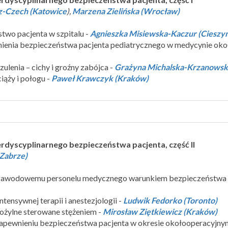
-Czech (Katowice
),
Marzena Zielińska (Wrocław)
two pacjenta w szpitalu -
Agnieszka Misiewska-Kaczur (Cieszy
dnienia bezpieczeństwa pacjenta pediatrycznego w medycynie oko
zulenia – cichy i groźny zabójca -
Grażyna Michalska-Krzanowska
ciąży i połogu -
Paweł Krawczyk (Kraków)
rdyscyplinarnego bezpieczeństwa pacjenta, część II
(Zabrze)
 zawodowemu personelu medycznego warunkiem bezpieczeństwa 
tensywnej terapii i anestezjologii -
Ludwik Fedorko (Toronto)
dożylne sterowane stężeniem -
Mirosław Ziętkiewicz (Kraków)
 zapewnieniu bezpieczeństwa pacjenta w okresie okołooperacyjny