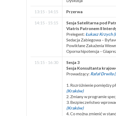
Dyskusja
13:15 - 14:15
Przerwa
14:15 - 15:15
Sesja Satelitarna pod Pa
Viatris Patronem II Inte
Prelegent:
Łukasz Krzych (
Sedacja Zabiegowa – Byfav
Powikłane Zakażenia Wewn
Oporna hipotensja – Giapre
15:15 - 16:30
Sesja 3
Sesja Konsultanta krajow
Prowadzący:
Rafał Drwiła 
1. Rozróżnienie pomiędzy pł
(Kraków)
2. Zmiany w programie specja
3. Bezpieczeństwo wprowadze
(Kraków)
4. Co można zmienić w stan