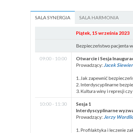
SALA SYNERGIA
SALA HARMONIA
Piątek, 15 września 2023
Bezpieczeństwo pacjenta w 
09:00 - 10:00
Otwarcie i Sesja Inaugura
Prowadzący:
Jacek Siewie
1. Jak zapewnić bezpieczeń
2. Interdyscyplinarne bezp
3. Kultura winy i represji czy
10:00 - 11:30
Sesja 1
Interdyscyplinarne wyzwa
Prowadzący:
Jerzy Wordli
1. Profilaktyka i leczenie 