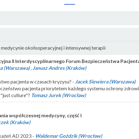
medycynie okołooperacyjnej i intensywnej terapii
cyjna II Interdyscyplinarnego Forum Bezpieczeństwa Pacjent
ra (Warszawa)
,
Janusz Andres (Kraków)
stwo pacjenta w czasach kryzysu? -
Jacek Siewiera (Warszawa)
ieczeństwo pacjenta priorytetem każdego systemu ochrony zdrowi
 "just culture"?
Tomasz Jurek (Wrocław)
nia współczesnej medycyny, część I
czek (Kraków)
zakażeń AD 2023 -
Waldemar Goździk (Wrocław)