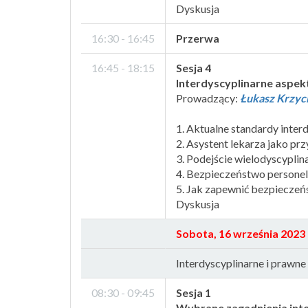
Dyskusja
16:30 - 16:45
Przerwa
16:45 - 18:15
Sesja 4
Interdyscyplinarne aspekt
Prowadzący:
Łukasz Krzyc
1. Aktualne standardy inte
2. Asystent lekarza jako pr
3. Podejście wielodyscypli
4. Bezpieczeństwo persone
5. Jak zapewnić bezpieczeń
Dyskusja
Sobota, 16 września 2023
Interdyscyplinarne i prawn
08:30 - 09:45
Sesja 1
Wybrane zagadnienia inte