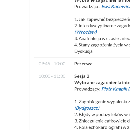
Prowadzące:
Ewa Kucewicz
1. Jak zapewnić bezpieczeńs
2. Interdyscyplinarne zaga
(Wrocław)
3. Anafilaksja w czasie zniec
4. Stany zagrożenia życia w 
Dyskusja
09:45 - 10:00
Przerwa
10:00 - 11:30
Sesja 2
Wybrane zagadnienia inte
Prowadzący:
Piotr Knapik 
1. Zapobieganie wypaleniu
(Bydgoszcz)
2. Błędy w podaży leków w in
3. Znieczulenie całkowicie 
4. Rola echokardiografii w