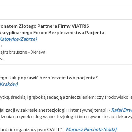
tronatem Złotego Partnera Firmy VIATRIS
rdyscyplinarnego Forum Bezpieczeństwa Pacjenta
Katowice/Zabrze)
o
ątrzbrzuszne – Xerava
za
ego: Jak poprawić bezpieczeństwo pacjenta?
(Kraków)
ytką, średnią i głęboką sedacją a znieczuleniem: czy środowisko l
lizacji w zakresie anestezjologii i intensywnej terapii -
Rafał Drw
nia na rynek usług w anestezjologii i intensywnej terapii lekarz
dardzie organizacyjnym OAiIT? -
Mariusz Piechota (Łódź)