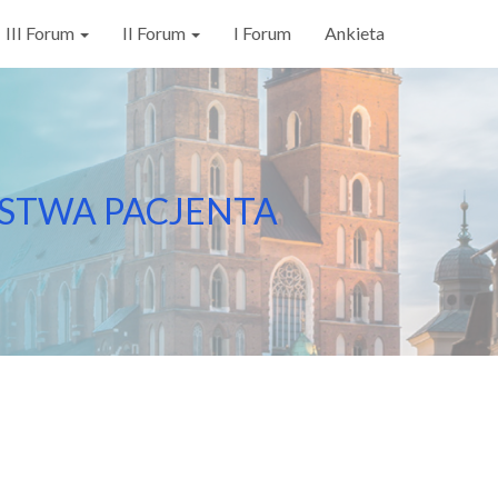
III Forum
II Forum
I Forum
Ankieta
ŃSTWA PACJENTA