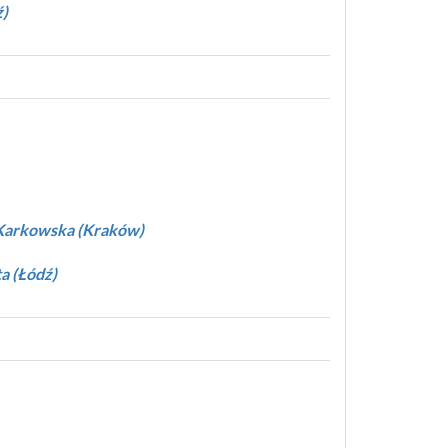
ź)
Karkowska (Kraków)
a (Łódź)