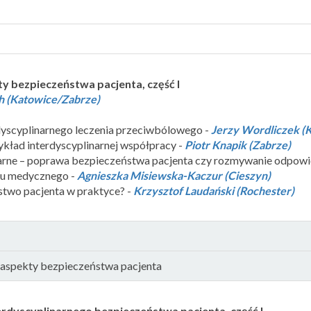
y bezpieczeństwa pacjenta, część I
h (Katowice/Zabrze)
rdyscyplinarnego leczenia przeciwbólowego -
Jerzy Wordliczek (
zykład interdyscyplinarnej współpracy -
Piotr Knapik (Zabrze)
narne – poprawa bezpieczeństwa pacjenta czy rozmywanie odpowi
lu medycznego -
Agnieszka Misiewska-Kaczur (Cieszyn)
stwo pacjenta w praktyce? -
Krzysztof Laudański (Rochester)
e aspekty bezpieczeństwa pacjenta
rdyscyplinarnego bezpieczeństwa pacjenta, część I