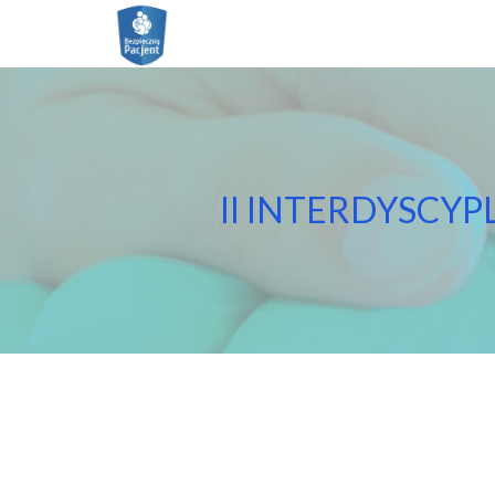
Włącz
ułatwienia
dostępu
II INTERDYSCY