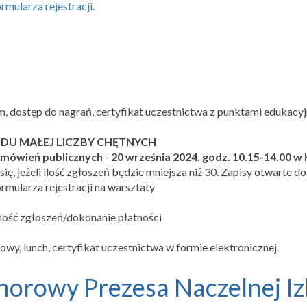
ormularza rejestracji
.
, dostęp do nagrań, certyfikat uczestnictwa z punktami edukacyj
U MAŁEJ LICZBY CHĘTNYCH
amówień publicznych - 20 września 2024. godz. 10.15-14.00 
ię, jeżeli ilość zgłoszeń będzie mniejsza niż 30. Zapisy otwarte d
rmularza rejestracji na warsztaty
jność zgłoszeń/dokonanie płatności
wy, lunch, certyfikat uczestnictwa w formie elektronicznej.
orowy Prezesa Naczelnej Iz