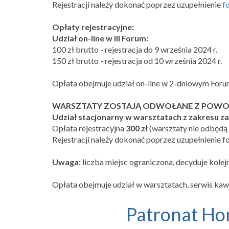
Rejestracji należy dokonać poprzez uzupełnienie
f
Opłaty rejestracyjne:
Udział on-line w III Forum:
100 zł brutto - rejestracja do 9 września 2024 r.
150 zł brutto - rejestracja od 10 września 2024 r.
Opłata obejmuje udział on-line w 2-dniowym Forum
WARSZTATY ZOSTAJĄ ODWOŁANE Z POWOD
Udział stacjonarny w warsztatach z zakresu z
Opłata rejestracyjna
300 zł
(warsztaty nie odbędą s
Rejestracji należy dokonać poprzez uzupełnienie fo
Uwaga:
liczba miejsc ograniczona, decyduje kole
Opłata obejmuje udział w warsztatach, serwis kawo
Patronat Hon