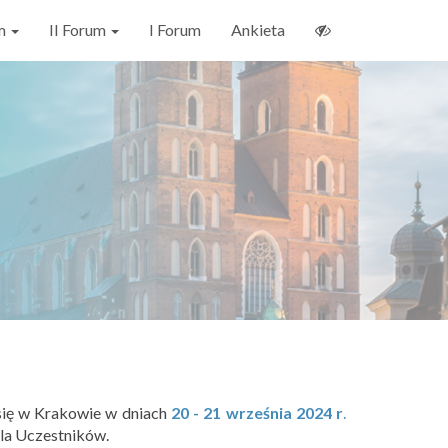
um
II Forum
I Forum
Ankieta
się w Krakowie w dniach
20 - 21 września 2024 r
.
dla Uczestników.