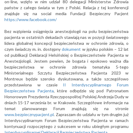
on-line, wzięło w nim udział 80 delegacji Ministerstw Zdrowia
państw z całego świata w tym z Polski. Relacja z tej konferencji
znajduje się na social media Fundacji Bezpieczny Pacjent
https://www.facebook.com/
Bez wątpienia osiągnięcia anestezjologii na polu bezpieczeństwa
pacjenta w ostatnich dekadach stawiają nas w pozycji światowego
lidera globalnej koncepcji bezpieczeństwa w ochronie zdrowia, o
czym świadczy m. in. dostępny
dokument
w języku polskim – 12 lat
od publikacji Deklaracji Helsińskiej o Bezpieczeństwie Pacjenta w
Anestezjologii. Jestem pewien, że bogata i epokowo ważna dla
bezpieczeństwa w ochronie zdrowia tematyka 5-tego
Ministerialnego Szczytu Bezpieczeństwa Pacjenta 2023 w
Montreux będzie szeroko dyskutowana, a także szczegółowo
przedstawiona w czasie
II Interdyscyplinarnego Forum
Bezpieczeństwa Pacjenta
, które odbędzie się pod Patronatem
Honorowym Prezydenta Rzeczypospolitej Polskiej Andrzeja Dudy w
dniach 15-17 września br. w Krakowie. Szczegółowe informacje na
temat planowanego Forum znajdują się na stronie
www.bezpiecznypacjent.pl
. Zapraszam do udziału w tym drugim już
Interdyscyplinarnym Forum Bezpieczeństwa Pacjenta w ramach
kontynuacji rozpoczętego z sukcesem w roku ubiegłym programu
Interdyscyplinarnej Deklaracji Bezpieczeństwa Pacjenta
.