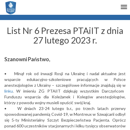
Włącz
Tog
ułatwienia
nav
dostępu
List Nr 6 Prezesa PTAiIT z dnia
27 lutego 2023 r.
Szanowni Państwo,
• Minął rok od inwazji Rosji na Ukrainę i nadal aktualne jest
wsparcie edukacyjno-szkoleniowe pracujących w Polsce
anestezjologów z Ukrainy – szczegółowe informacje znajdują się w
linku
.
W imieniu ZG PTAiIT dziękuję wszystkim Darczyńcom
Funduszu wsparcia dla Koleżanek i Kolegów anestezjologów,
którzy z powodu wojny musieli opuścić swój kraj.
• W dniach 23-24 lutego b.r., po trzech latach przerwy
spowodowanej pandemią Covid-19, w Montreux w Szwajcarii odbył
się 5-ty Ministerialny Szczyt Bezpieczeństwa Pacjenta. Oprócz
ponad 600 uczestników stacjonarnych i kilku tysięcy obserwatorów