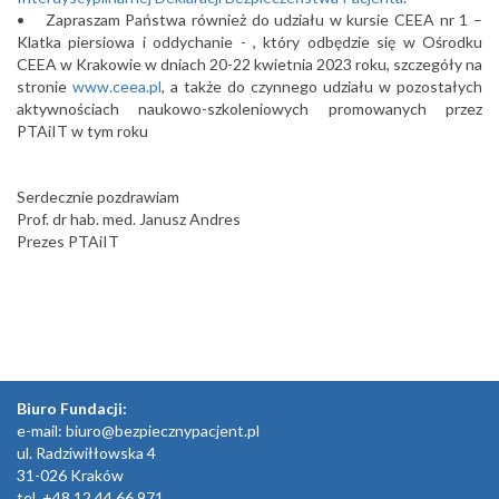
• Zapraszam Państwa również do udziału w kursie CEEA nr 1 –
Klatka piersiowa i oddychanie - , który odbędzie się w Ośrodku
CEEA w Krakowie w dniach 20-22 kwietnia 2023 roku, szczegóły na
stronie
www.ceea.pl
, a także do czynnego udziału w pozostałych
aktywnościach naukowo-szkoleniowych promowanych przez
PTAiIT w tym roku
Serdecznie pozdrawiam
Prof. dr hab. med. Janusz Andres
Prezes PTAiIT
Biuro Fundacji:
e-mail:
biuro@bezpiecznypacjent.pl
ul. Radziwiłłowska 4
31-026 Kraków
tel. +48 12 44 66 971