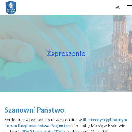
n
Zaproszenie
Szanowni Państwo,
Serdecznie zapraszam do udziału on-line w
III Interdyscyplinarnym
Forum Bezpieczeństwa Pacjenta
, które odbędzie się w Krakowie
w dniach
20 - 21 września 2024 r.
pod hasłem „Od idei do