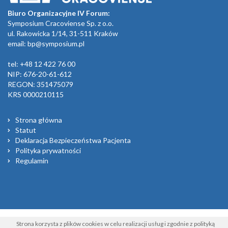
Biuro Organizacyjne IV Forum:
Symposium Cracoviense Sp. z o.o.
ul. Rakowicka 1/14, 31-511 Kraków
email:
bp@symposium.pl
tel: +48 12 422 76 00
NIP: 676-20-61-612
REGON: 351475079
KRS 0000210115
Strona główna
Statut
Deklaracja Bezpieczeństwa Pacjenta
Polityka prywatności
Regulamin
Strona korzysta z plików cookies w celu realizacji usług i zgodnie z
polityką