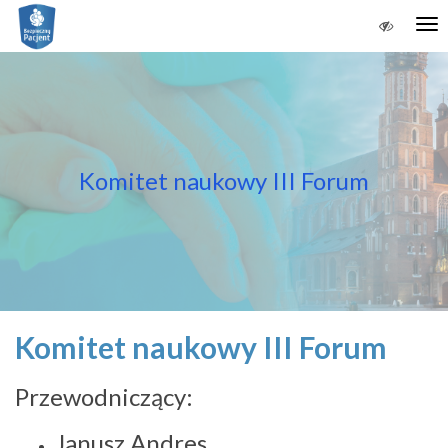
Tog
nav
Komitet naukowy III Forum
Komitet naukowy III Forum
Przewodniczący:
Janusz Andres