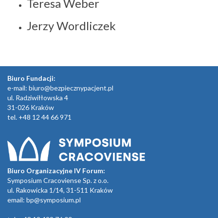
Teresa Weber
Jerzy Wordliczek
Biuro Fundacji:
e-mail:
biuro@bezpiecznypacjent.pl
ul. Radziwiłłowska 4
31-026 Kraków
tel. +48 12 44 66 971
Biuro Organizacyjne IV Forum:
Symposium Cracoviense Sp. z o.o.
ul. Rakowicka 1/14, 31-511 Kraków
email:
bp@symposium.pl